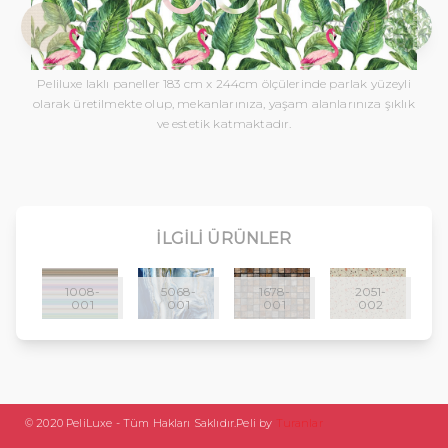
3630-001
5075-001
Peliluxe laklı paneller 183 cm x 244cm ölçülerinde parlak yüzeyli
olarak üretilmekte olup, mekanlarınıza, yaşam alanlarınıza şıklık
ve estetik katmaktadır.
İLGILI ÜRÜNLER
1008-
5068-
1678-
2051-
001
001
001
002
© 2020 PeliLuxe - Tüm Hakları Saklıdır.
Peli by
Turanlar