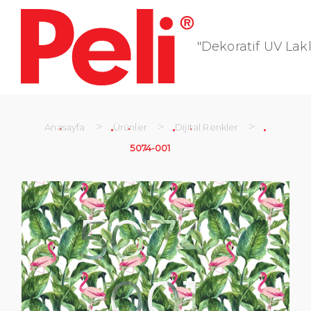
"Dekoratif UV Lakl
>
>
>
Anasayfa
Ürünler
Dijital Renkler
5074-001
5074-
001