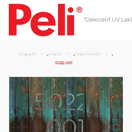
"Dekoratif UV Lakl
>
>
>
Anasayfa
Ürünler
Dijital Renkler
5022-001
5022-
001