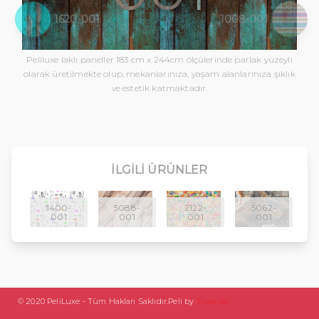
1620-001
1008-001
Peliluxe laklı paneller 183 cm x 244cm ölçülerinde parlak yüzeyli
olarak üretilmekte olup, mekanlarınıza, yaşam alanlarınıza şıklık
ve estetik katmaktadır.
İLGILI ÜRÜNLER
1400-
5088-
2122-
5062-
001
001
001
001
© 2020 PeliLuxe - Tüm Hakları Saklıdır.
Peli by
Turanlar