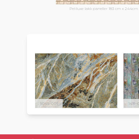
Peliluxe laklı paneller 183 cm x 244cm
5045-001
1419