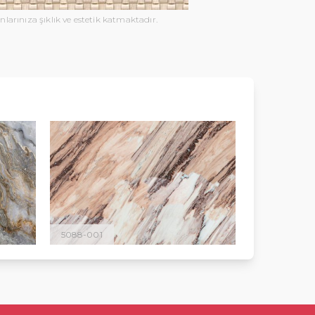
larınıza şıklık ve estetik katmaktadır.
5088-001