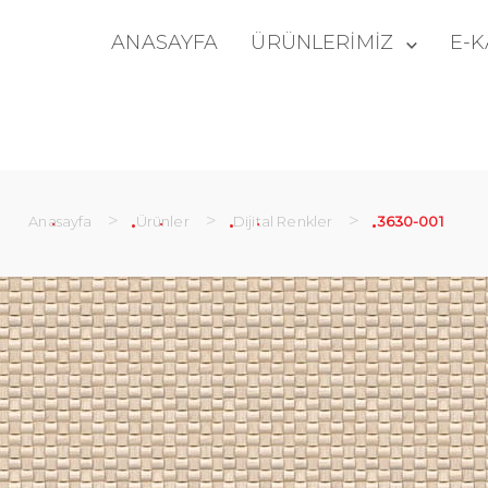
ANASAYFA
ÜRÜNLERİMİZ
E-
>
>
>
Anasayfa
Ürünler
Dijital Renkler
3630-001