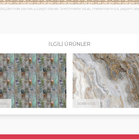
 ölçülerinde parlak yüzeyli olarak üretilmekte olup, mekanlarınıza, yaşam alan
İLGILI ÜRÜNLER
-004
5069-001