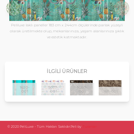
5075-001
5076-001
Peliluxe laklı paneller 183 cm x 244cm ölçülerinde parlak yüzeyli
olarak üretilmekte olup, mekanlarınıza, yaşam alanlarınıza şıklık
ve estetik katmaktadır.
İLGILI ÜRÜNLER
1620-
5077-
5087-
001
001
001
1611-001
© 2020 PeliLuxe - Tüm Hakları Saklıdır.
Peli by
Turanlar