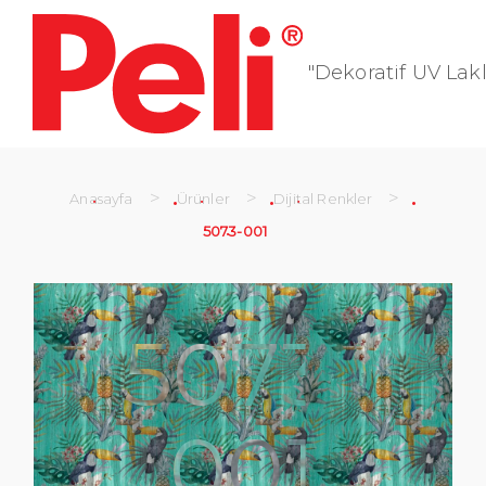
"Dekoratif UV Lakl
>
>
>
Anasayfa
Ürünler
Dijital Renkler
5073-001
5073-
001