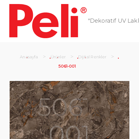
"Dekoratif UV Lakl
>
>
>
Anasayfa
Ürünler
Dijital Renkler
5061-001
5061-
001