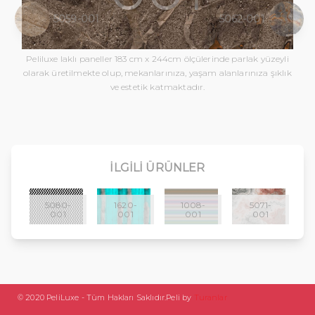
5059-001
5062-001
Peliluxe laklı paneller 183 cm x 244cm ölçülerinde parlak yüzeyli
olarak üretilmekte olup, mekanlarınıza, yaşam alanlarınıza şıklık
ve estetik katmaktadır.
İLGILI ÜRÜNLER
5080-
1620-
1008-
5071-
001
001
001
001
© 2020 PeliLuxe - Tüm Hakları Saklıdır.
Peli by
Turanlar