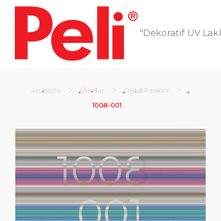
"Dekoratif UV Lakl
>
>
>
Anasayfa
Ürünler
Dijital Renkler
1008-001
1008-
001