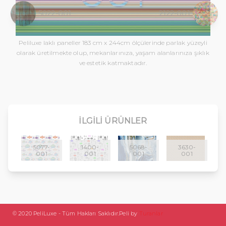
5022-001
2122-001
Peliluxe laklı paneller 183 cm x 244cm ölçülerinde parlak yüzeyli
olarak üretilmekte olup, mekanlarınıza, yaşam alanlarınıza şıklık
ve estetik katmaktadır.
İLGILI ÜRÜNLER
5077-
1400-
5068-
3630-
001
001
001
001
© 2020 PeliLuxe - Tüm Hakları Saklıdır.
Peli by
Turanlar