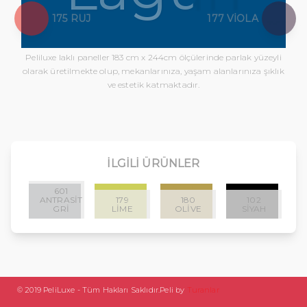
175 RUJ
177 VIOLA
Peliluxe laklı paneller 183 cm x 244cm ölçülerinde parlak yüzeyli
olarak üretilmekte olup, mekanlarınıza, yaşam alanlarınıza şıklık
ve estetik katmaktadır.
İLGILI ÜRÜNLER
601
ANTRASIT
179
180
102
GRI
LIME
OLIVE
SIYAH
© 2019 PeliLuxe - Tüm Hakları Saklıdır.
Peli by
Turanlar