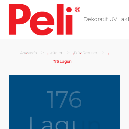
"Dekoratif UV Lakl
>
>
>
Anasayfa
Ürünler
Düz Renkler
176 Lagun
176
Lagun