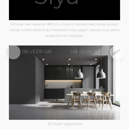
Peliluxe laklı paneller 183 cm x 244cm ölçülerinde parlak yüzeyli
olarak üretilmekte olup, mekanlarınıza, yaşam alanlarınıza şıklık
ve estetik katmaktadır.
136 VEZIR GRI
148 ULTRA BEYAZ
102 Siyah Uygulama