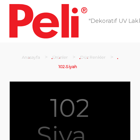
"Dekoratif UV Lakl
>
>
>
Anasayfa
Ürünler
Düz Renkler
102 Siyah
102
Siyah