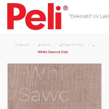
"Dekoratif UV Lakl
>
>
>
Anasayfa
Ürünler
Ahşap Renkler
White Sawcut Oak
White
Sawcut