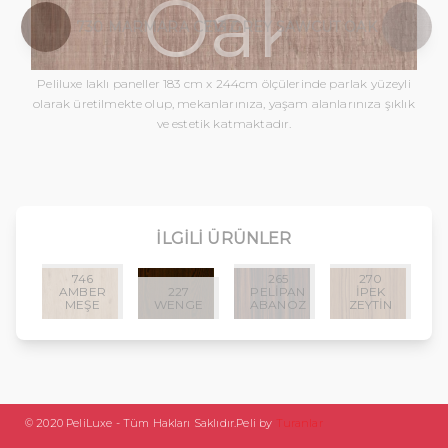
Oak
730 MARMARA CEVIZ
713 GREY SAWCUT OAK
Peliluxe laklı paneller 183 cm x 244cm ölçülerinde parlak yüzeyli
olarak üretilmekte olup, mekanlarınıza, yaşam alanlarınıza şıklık
ve estetik katmaktadır.
İLGILI ÜRÜNLER
746
265
270
AMBER
227
PELIPAN
İPEK
MEŞE
WENGE
ABANOZ
ZEYTIN
© 2020 PeliLuxe - Tüm Hakları Saklıdır.
Peli by
Turanlar