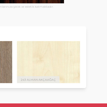
larınıza şıklık ve estetik katmaktadır.
243 ALMAN AKÇAAĞAÇ