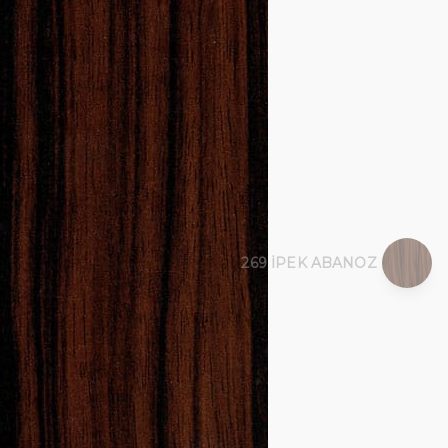
anoz
269 İPEK ABANOZ