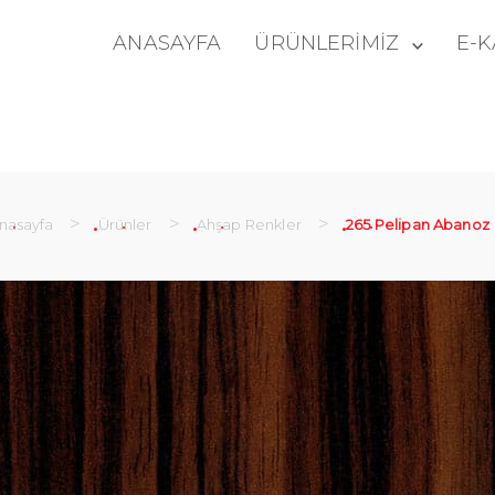
ANASAYFA
ÜRÜNLERİMİZ
E-
>
>
>
nasayfa
Ürünler
Ahşap Renkler
265 Pelipan Abanoz