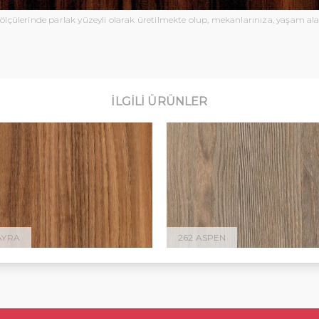
 ölçülerinde parlak yüzeyli olarak üretilmekte olup, mekanlarınıza, yaşam alan
İLGILI ÜRÜNLER
TAYRA
262 ASPEN