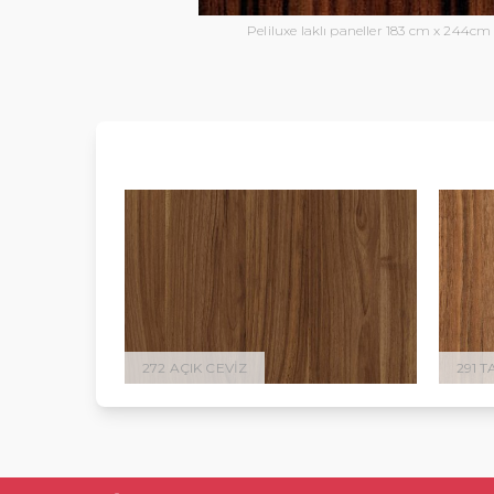
Peliluxe laklı paneller 183 cm x 244cm
272 AÇIK CEVIZ
291 