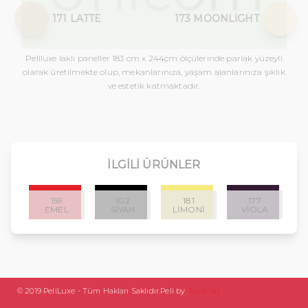
171 LATTE
173 MOONLIGHT
Peliluxe laklı paneller 183 cm x 244cm ölçülerinde parlak yüzeyli
olarak üretilmekte olup, mekanlarınıza, yaşam alanlarınıza şıklık
ve estetik katmaktadır.
İLGILI ÜRÜNLER
159
102
181
177
EMEL
SIYAH
LIMONI
VIOLA
© 2019 PeliLuxe - Tüm Hakları Saklıdır.
Peli by
Turanlar