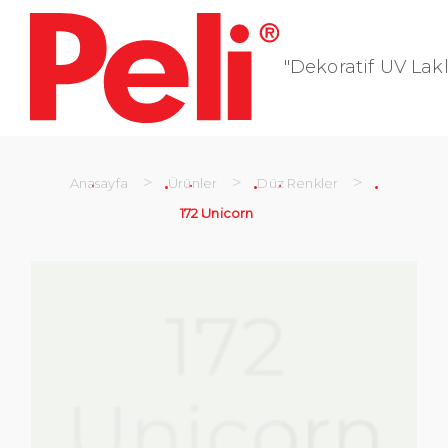
"Dekoratif UV Lakl
>
>
>
Anasayfa
Ürünler
Düz Renkler
172 Unicorn
172
Unicorn