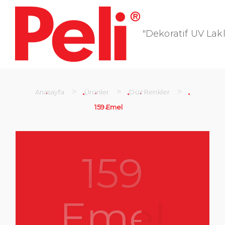
"Dekoratif UV Lakl
>
>
>
Anasayfa
Ürünler
Düz Renkler
159 Emel
159
Emel