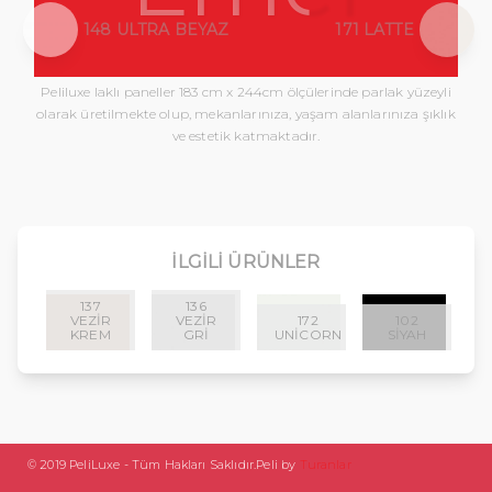
148 ULTRA BEYAZ
171 LATTE
Peliluxe laklı paneller 183 cm x 244cm ölçülerinde parlak yüzeyli
olarak üretilmekte olup, mekanlarınıza, yaşam alanlarınıza şıklık
ve estetik katmaktadır.
İLGILI ÜRÜNLER
137
136
VEZIR
VEZIR
172
102
KREM
GRI
UNICORN
SIYAH
© 2019 PeliLuxe - Tüm Hakları Saklıdır.
Peli by
Turanlar